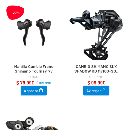
-27%
Manilla Cambio Freno
CAMBIO SHIMANO SLX
Shimano Tourney. 7v
SHADOW RD M7100-SGS
1x12v
SHIMANO
SHIMANO
$ 79.990
$ 99.990
$ 109.990
Agregar
Agregar