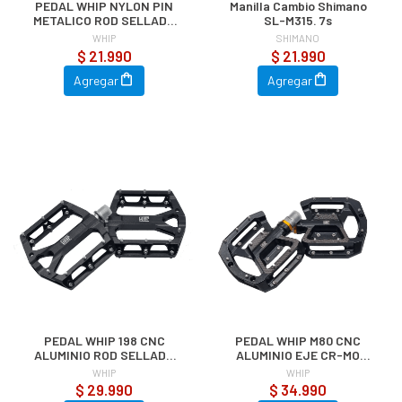
PEDAL WHIP NYLON PIN
Manilla Cambio Shimano
METALICO ROD SELLADO
SL-M315. 7s
BLACK
WHIP
SHIMANO
$ 21.990
$ 21.990
Agregar
Agregar
PEDAL WHIP 198 CNC
PEDAL WHIP M80 CNC
ALUMINIO ROD SELLADO
ALUMINIO EJE CR-MO
EJE C
BLACK
WHIP
WHIP
$ 29.990
$ 34.990