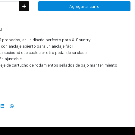
Agregar al carro
PD
D probados, en un diseño perfecto para X-Country
on anclaje abierto para un anclaje fácil
 la suciedad que cualquier otro pedal de su clase
ión ajustable
y eje de cartucho de rodamientos sellados de bajo mantenimiento