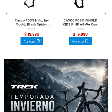
CASCO FOSS INMOLD
CASCO FOSS INMOLD
CASCO 
KIDS PINK 48-54 Cms
KIDS PINK FLOWERS
KIDS W
46-54 Cms
46
FOSS
FOSS
$ 19.990
$ 19.990
$
Agregar
Agregar
Ag