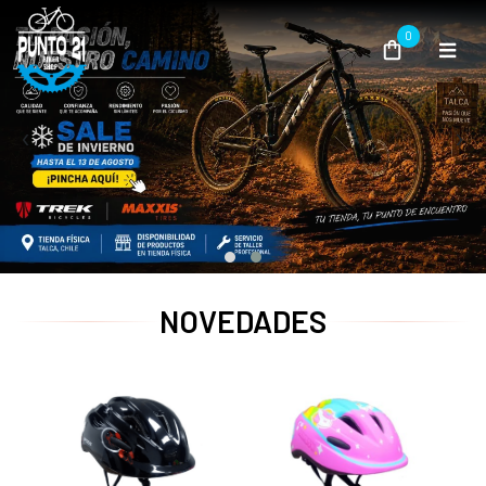
0
‹
›
NOVEDADES