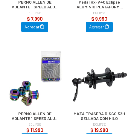
PERNO ALLEN DE
Pedal Hx-V40 Eclipse
VOLANTE 1 SPEED ALUM
ALUMINIO PLATAFORMA
NEGRO 4 PZAS
AZUL
ECLIPSE
ECLIPSE
$ 7.990
$ 9.990
Agregar
Agregar
PERNO ALLEN DE
MAZA TRASERA DISCO 32H
VOLANTE 1 SPEED ALUM
SELLADA CON HILO
RAINBOW 4 PZAS
ECLIPSE
ECLIPSE
$ 11.990
$ 19.990