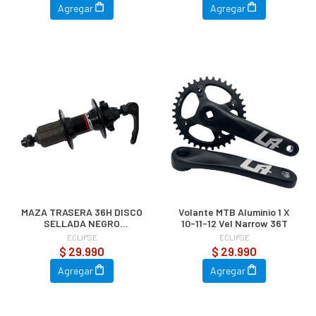
Agregar
Agregar
MAZA TRASERA 36H DISCO
Volante MTB Aluminio 1 X
SELLADA NEGRO
10-11-12 Vel Narrow 36T
CASSETTE
ECLIPSE
ECLIPSE
$ 29.990
$ 29.990
Agregar
Agregar