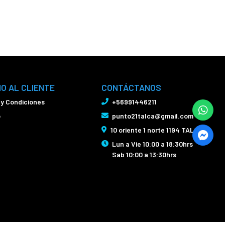
IO AL CLIENTE
CONTÁCTANOS
 y Condiciones
+56991446211
o
punto21talca@gmail.com
10 oriente 1 norte 1194 TALCA
Lun a Vie 10:00 a 18:30hrs
Sab 10:00 a 13:30hrs