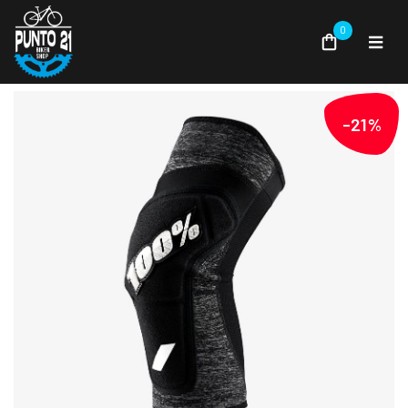
0
-21%