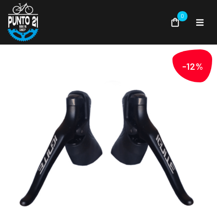
0
-12%