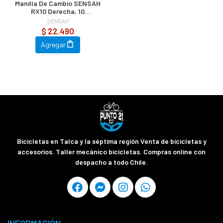
Manilla De Cambio SENSAH
RX10 Derecha, 10
Velocidades, Compatible
SENSAH
Shimano
$ 22.490
Agregar
Bicicletas en Talca y la séptima región Venta de bicicletas y
accesorios. Taller mecánico bicicletas. Compras online con
despacho a todo Chile.