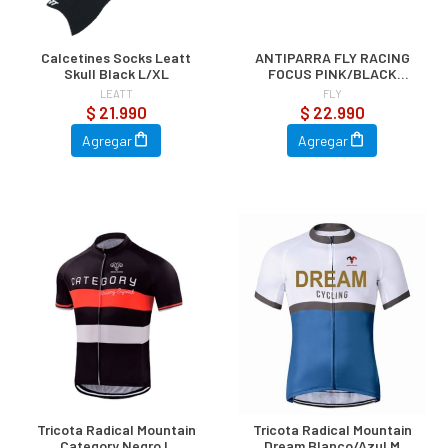
Calcetines Socks Leatt
ANTIPARRA FLY RACING
Skull Black L/XL
FOCUS PINK/BLACK
CLEAR LENS
LEATT
FLY
$ 21.990
$ 22.990
Agregar
Agregar
Tricota Radical Mountain
Tricota Radical Mountain
Category Negro L
Dream Blanco/Azul M