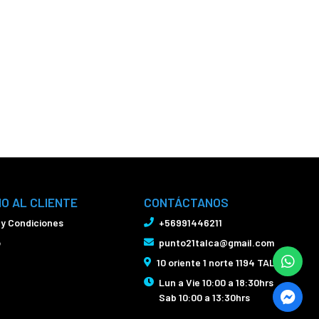
IO AL CLIENTE
CONTÁCTANOS
 y Condiciones
+56991446211
o
punto21talca@gmail.com
10 oriente 1 norte 1194 TALCA
Lun a Vie 10:00 a 18:30hrs
Sab 10:00 a 13:30hrs