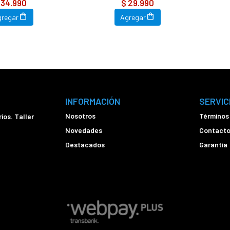
 34.990
$ 29.990
gregar
Agregar
INFORMACIÓN
SERVIC
Nosotros
Términos
ios. Taller
Novedades
Contact
Destacados
Garantía