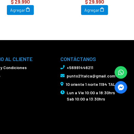
$ 29.990
$ 29.990
Agregar
Agregar
IO AL CLIENTE
CONTÁCTANOS
 y Condiciones
+56991446211
o
punto21talca@gmail.com
10 oriente 1 norte 1194 TALCA
Lun a Vie 10:00 a 18:30hrs
Sab 10:00 a 13:30hrs