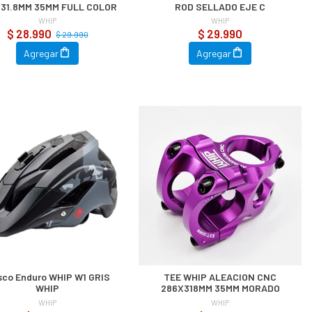
31.8MM 35MM FULL COLOR
ROD SELLADO EJE C
WHIP
WHIP
$ 28.990
$ 29.990
$ 29.990
Agregar
Agregar
co Enduro WHIP W1 GRIS
TEE WHIP ALEACION CNC
WHIP
286X318MM 35MM MORADO
WHIP
WHIP