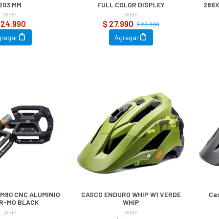
203 MM
FULL COLOR DISPLEY
286X
WHIP
WHIP
 24.990
$ 27.990
$ 29.990
gregar
Agregar
 M80 CNC ALUMINIO
CASCO ENDURO WHIP W1 VERDE
Cas
CR-MO BLACK
WHIP
WHIP
WHIP