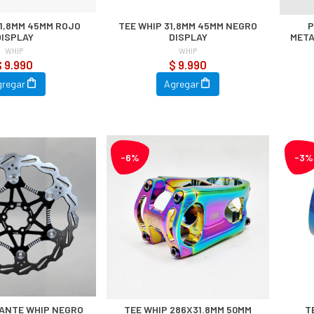
31,8MM 45MM ROJO
TEE WHIP 31,8MM 45MM NEGRO
P
DISPLAY
DISPLAY
META
WHIP
WHIP
$ 9.990
$ 9.990
gregar
Agregar
-6%
-3%
TANTE WHIP NEGRO
TEE WHIP 286X31.8MM 50MM
T