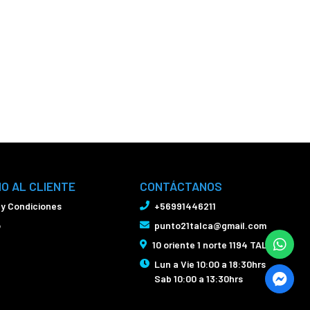
IO AL CLIENTE
CONTÁCTANOS
 y Condiciones
+56991446211
o
punto21talca@gmail.com
10 oriente 1 norte 1194 TALCA
Lun a Vie 10:00 a 18:30hrs
Sab 10:00 a 13:30hrs