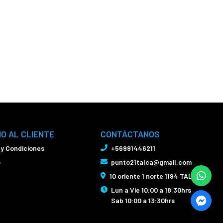
IO AL CLIENTE
CONTÁCTANOS
 y Condiciones
+56991446211
o
punto21talca@gmail.com
10 oriente 1 norte 1194 TALCA
Lun a Vie 10:00 a 18:30hrs
Sab 10:00 a 13:30hrs