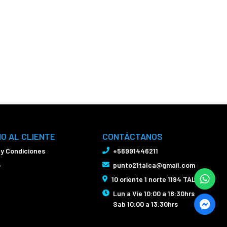
IO AL CLIENTE
CONTÁCTANOS
 y Condiciones
+56991446211
o
punto21talca@gmail.com
10 oriente 1 norte 1194 TALCA
Lun a Vie 10:00 a 18:30hrs
Sab 10:00 a 13:30hrs