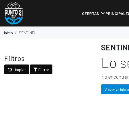
OFERTAS
PRINCIPALE
Inicio
SENTINEL
SENTIN
Filtros
Lo s
Limpiar
Filtrar
No encontram
Volver al inicio