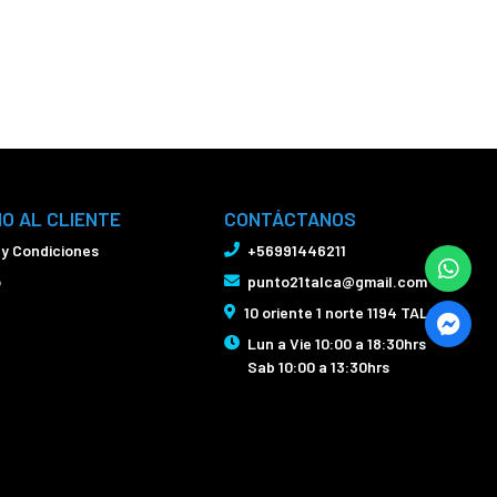
IO AL CLIENTE
CONTÁCTANOS
 y Condiciones
+56991446211
o
punto21talca@gmail.com
10 oriente 1 norte 1194 TALCA
Lun a Vie 10:00 a 18:30hrs
Sab 10:00 a 13:30hrs