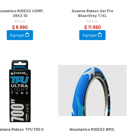
eumático RIDEXC COMP,
Guante Ridexc Gel Pro
29X2.10
Blue/Grey T/XL
RIDEXC
RIDEXC
$ 8.990
$ 11.990
Agregar
Agregar
ámara Ridexc TPU 700 X
Neumatico RIDEXC BMX,