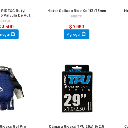
 RIDEXC Butyl
Motor Sellado Ride Xc 113x73mm
N
25 Valvula De Auto,
RIDEXC
e Cubre Llanta
RIDEXC
$ 3.500
$ 7.990
gregar
Agregar
Ridexc Gel Pro
Cámara Ridexc TPU 29x1.9/2.5
C