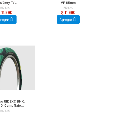
e/Grey T/L
VF 65mm
RIDEXC
RIDEXC
 11.990
$ 11.990
gregar
Agregar
co RIDEXC BMX,
0, Camuflaje
een/Black
RIDEXC