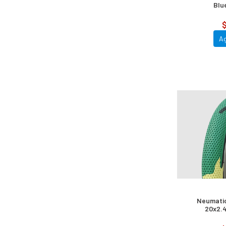
Blu
$
A
Neumati
20x2.4
Gr