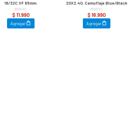
18/32C VF 65mm.
20X2.40, Camuflaje Blue/Black
RIDEXC
RIDEXC
$ 11.990
$ 16.990
Agregar
Agregar