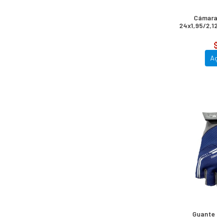
Cámara
24x1,95/2,1
Incluy
A
Guante 