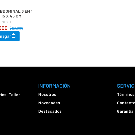
BDOMINAL 3 EN 1
 15 X 45 CM
MUVO
.000
$ 23.990
gregar
INFORMACIÓN
SERVIC
Nosotros
Términos
ios. Taller
Novedades
Contact
Destacados
Garantía