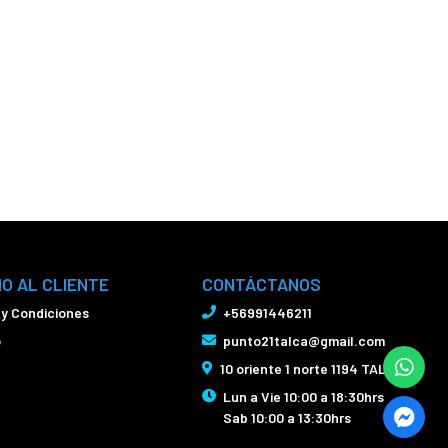
IO AL CLIENTE
CONTÁCTANOS
 y Condiciones
+56991446211
o
punto21talca@gmail.com
10 oriente 1 norte 1194 TALCA
Lun a Vie 10:00 a 18:30hrs
Sab 10:00 a 13:30hrs