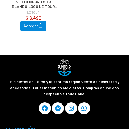
SILLIN NEGRO MTB
BLANDO LOGO LE TOUR
BLANDO CON RIELES
LE TOUR
$ 6.490
Agregar
Bicicletas en Talca y la séptima región Venta de bicicletas y
accesorios. Taller mecánico bicicletas. Compras online con
despacho a todo Chile.