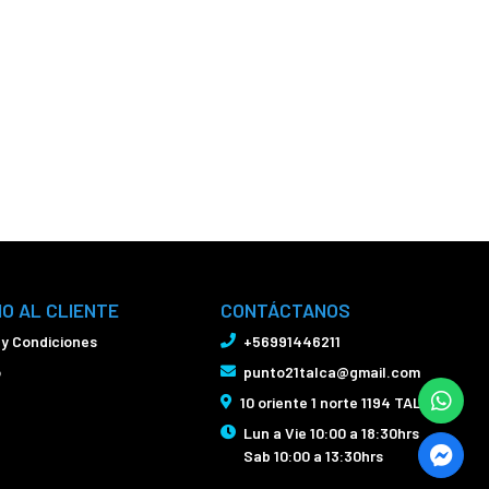
IO AL CLIENTE
CONTÁCTANOS
 y Condiciones
+56991446211
o
punto21talca@gmail.com
10 oriente 1 norte 1194 TALCA
Lun a Vie 10:00 a 18:30hrs
Sab 10:00 a 13:30hrs