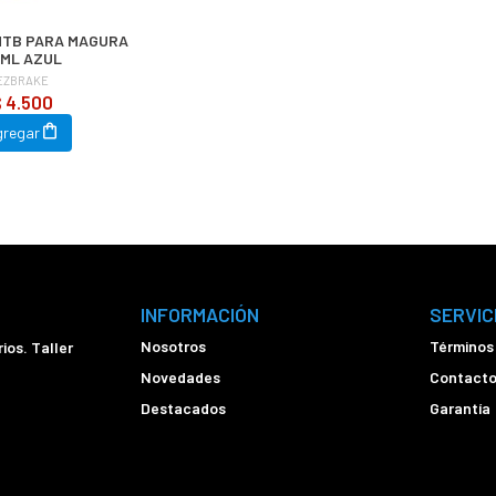
MTB PARA MAGURA
ML AZUL
EZBRAKE
 4.500
gregar
INFORMACIÓN
SERVIC
Nosotros
Términos
ios. Taller
Novedades
Contact
Destacados
Garantía