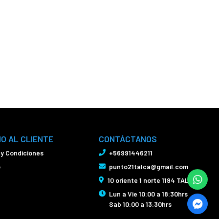
IO AL CLIENTE
CONTÁCTANOS
 y Condiciones
+56991446211
o
punto21talca@gmail.com
10 oriente 1 norte 1194 TALCA
Lun a Vie 10:00 a 18:30hrs
Sab 10:00 a 13:30hrs