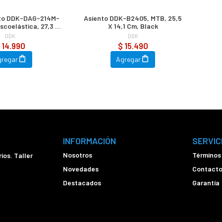
nto DDK-DAG-214M-
Asiento DDK-B2405, MTB, 25,5
scoelástica, 27,3 X
X 14,1 Cm, Black
m, Wild Black
DDK
DDK
 14.990
$ 15.490
gregar
Agregar
INFORMACIÓN
SERVIC
Nosotros
Términos
ios. Taller
Novedades
Contact
Destacados
Garantía