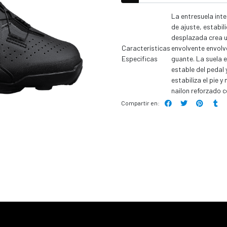
La entresuela inte
de ajuste, estabil
desplazada crea u
Características
envolvente envolve
Especificas
guante. La suela 
estable del pedal 
estabiliza el pie y
nailon reforzado c
Compartir en: