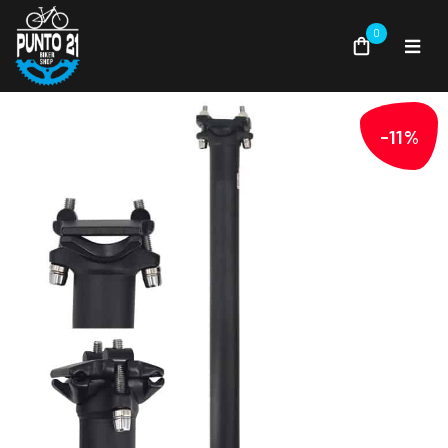
0
-11%