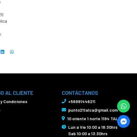
o
20
lica
s
IO AL CLIENTE
CONTÁCTANOS
 y Condiciones
+56991446211
o
punto21talca@gmail.com
10 oriente 1 norte 1194 TALCA
Lun a Vie 10:00 a 18:30hrs
Sab 10:00 a 13:30hrs