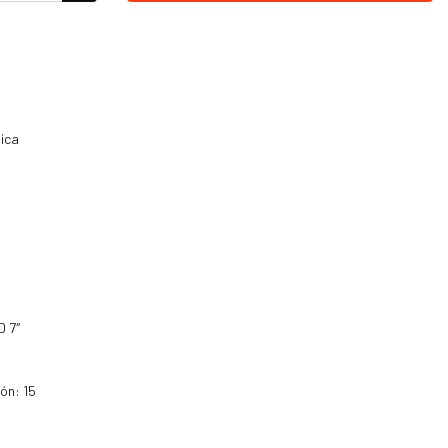
nica
D 7″
ión: 15