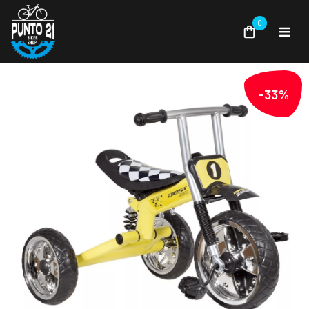
0
-33%