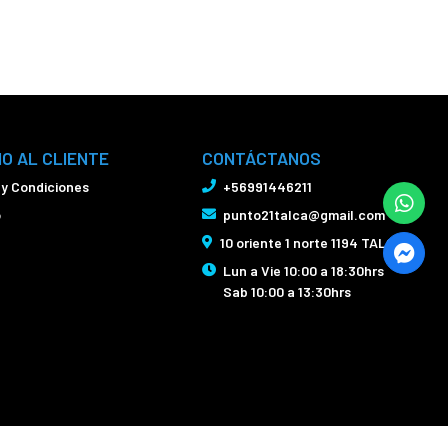
IO AL CLIENTE
CONTÁCTANOS
 y Condiciones
+56991446211
o
punto21talca@gmail.com
10 oriente 1 norte 1194 TALCA
Lun a Vie 10:00 a 18:30hrs
Sab 10:00 a 13:30hrs