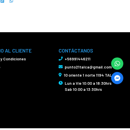
IO AL CLIENTE
CONTÁCTANOS
 y Condiciones
+56991446211
o
punto21talca@gmail.com
10 oriente 1 norte 1194 TALCA
Lun a Vie 10:00 a 18:30hrs
Sab 10:00 a 13:30hrs