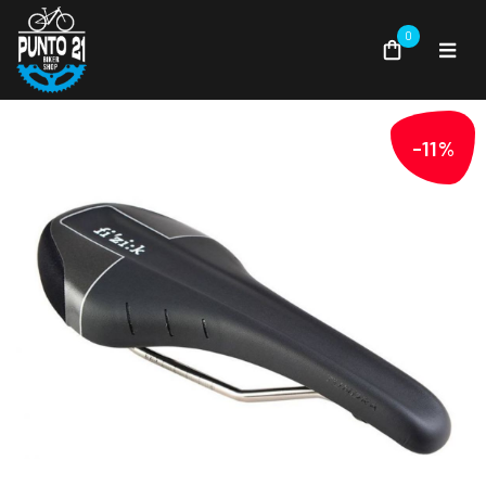
0
-11%