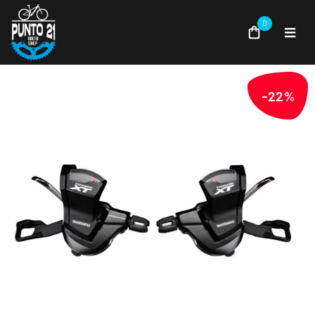
0
-22%