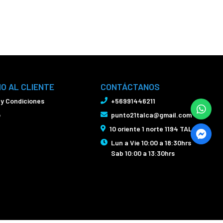
IO AL CLIENTE
CONTÁCTANOS
 y Condiciones
+56991446211
o
punto21talca@gmail.com
10 oriente 1 norte 1194 TALCA
Lun a Vie 10:00 a 18:30hrs
Sab 10:00 a 13:30hrs