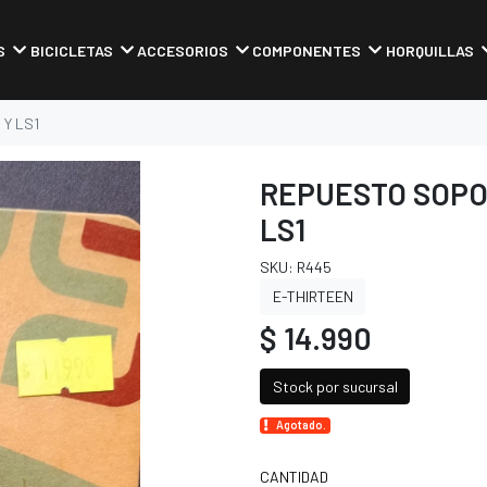
S
BICICLETAS
ACCESORIOS
COMPONENTES
HORQUILLAS
Y LS1
REPUESTO SOPOR
LS1
SKU: R445
E-THIRTEEN
$ 14.990
Stock por sucursal
Agotado.
CANTIDAD