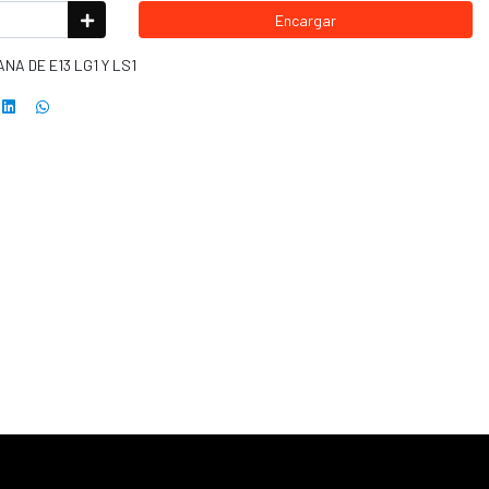
Encargar
A DE E13 LG1 Y LS1