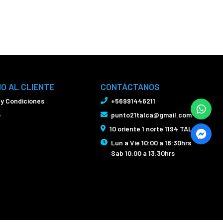
IO AL CLIENTE
CONTÁCTANOS
 y Condiciones
+56991446211
o
punto21talca@gmail.com
10 oriente 1 norte 1194 TALCA
Lun a Vie 10:00 a 18:30hrs
Sab 10:00 a 13:30hrs