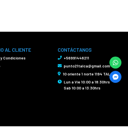
IO AL CLIENTE
CONTÁCTANOS
 y Condiciones
+56991446211
o
punto21talca@gmail.com
10 oriente 1 norte 1194 TALCA
Lun a Vie 10:00 a 18:30hrs
Sab 10:00 a 13:30hrs