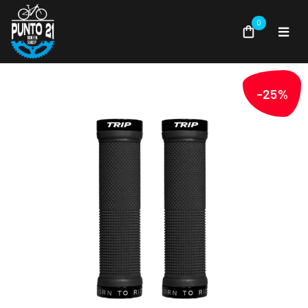
0
-25%