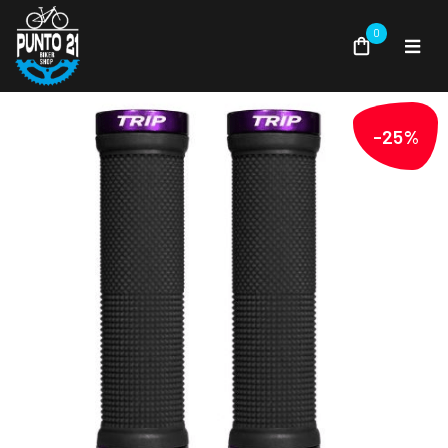
0
-25%