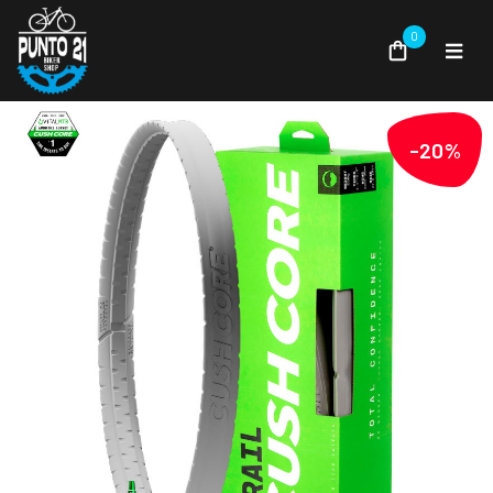
0
-20%