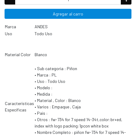
Agregar al carro
Marca
ANDES
Uso
Todo Uso
Material Color
Blanco
• Sub categoria : Piñon
• Marca : PL
• Uso : Todo Uso
• Modelo :
• Medida :
• Material , Color : Blanco
Características
• Varios : Empaque , Caja
Especificas
• Pais :
• Otros : fw-734 for 7 speed 14-34t,color:br+ed,
index with logo packing:1pcon white box
• Nombre Completo : piñon fw-734 for 7 speed 14-