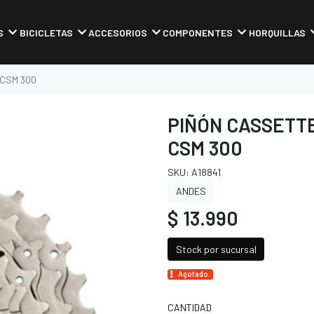
S
BICICLETAS
ACCESORIOS
COMPONENTES
HORQUILLAS
 CSM 300
PIÑÓN CASSETTE
CSM 300
SKU: A18841
ANDES
$ 13.990
Stock por sucursal
Agotado.
CANTIDAD