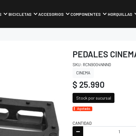
S
BICICLETAS
ACCESORIOS
COMPONENTES
HORQUILLAS
PEDALES CINEM
SKU: RCN9004NNND
CINEMA
$ 25.990
Stock por sucursal
Agotado.
CANTIDAD