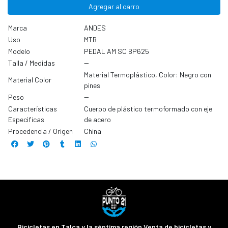
Agregar al carro
Marca
ANDES
Uso
MTB
Modelo
PEDAL AM SC BP625
Talla / Medidas
--
Material Termoplástico, Color: Negro con
Material Color
pines
Peso
--
Características
Cuerpo de plástico termoformado con eje
Especificas
de acero
Procedencia / Origen
China
Bicicletas en Talca y la séptima región Venta de bicicletas y