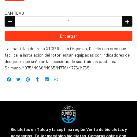
CANTIDAD
Encargar
Las pastillas de freno XTOP Resina Orgánica, Diseño con arco que
facilita la instalación del rotor, están equipadas con indicadores de
desgaste que señalan la necesidad de sustituir las pastillas.
Shimano M975/M966/M965/M776/M775/M765
Bicicletas en Talca y la séptima región Venta de bicicletas y
accesorios. Taller mecánico bicicletas. Compras online con