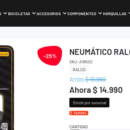
S
BICICLETAS
ACCESORIOS
COMPONENTES
HORQUILLAS
NEUMÁTICO RALCO
-25%
SKU: A18502
RALCO
Antes
$ 19.990
Ahora $ 14.990
Stock por sucursal
Agotado.
CANTIDAD