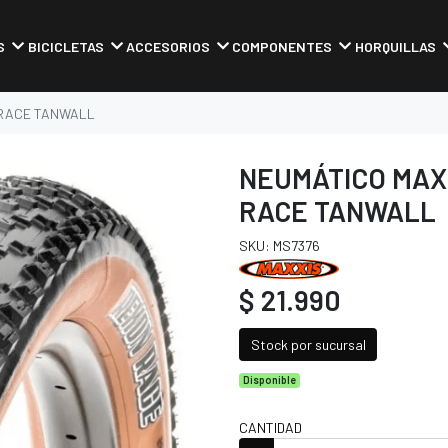
S
BICICLETAS
ACCESORIOS
COMPONENTES
HORQUILLAS
N RACE TANWALL
NEUMÁTICO MAXX
RACE TANWALL
SKU: MS7376
$ 21.990
Stock por sucursal
Disponible
CANTIDAD