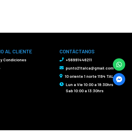
IO AL CLIENTE
CONTÁCTANOS
 y Condiciones
+56991446211
o
punto21talca@gmail.com
10 oriente 1 norte 1194 TALCA
Lun a Vie 10:00 a 18:30hrs
Sab 10:00 a 13:30hrs