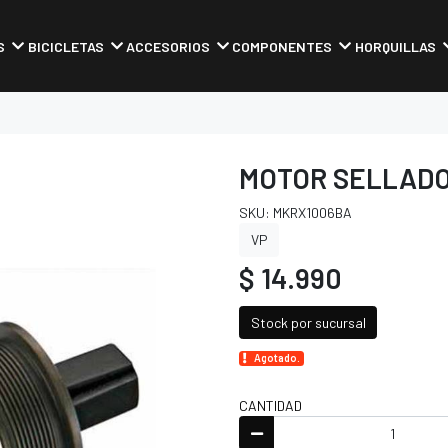
S
BICICLETAS
ACCESORIOS
COMPONENTES
HORQUILLAS
MOTOR SELLADO 
SKU: MKRX1006BA
VP
$ 14.990
Stock por sucursal
Agotado.
CANTIDAD