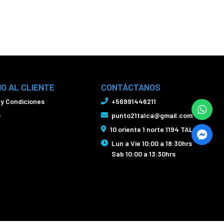
IO AL CLIENTE
CONTÁCTANOS
 y Condiciones
+56991446211
o
punto21talca@gmail.com
10 oriente 1 norte 1194 TALCA
Lun a Vie 10:00 a 18:30hrs
Sab 10:00 a 13:30hrs