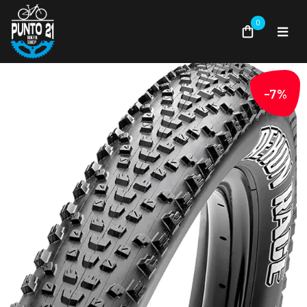
0
-7%