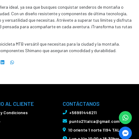
añera ideal, ya sea que busques conquistar senderos de montaña o
dad. Con un diseño resistente y componentes de última tecnología,
o y versatilidad que necesitas. Atrévete a superar tus límites y disfruta
MTB pensada para acompañarte en cada aventura. ¡Transforma tus rutas
 bicicleta MTB versátil que necesitas para la ciudad y la montaña.
 y componentes Shimano que aseguran comodidad y durabilidad.
IO AL CLIENTE
CONTÁCTANOS
 y Condiciones
+56991446211
o
punto21talca@gmail.com
10 oriente 1 norte 1194 TALCA
Lun a Vie 10:00 a 18:30hrs