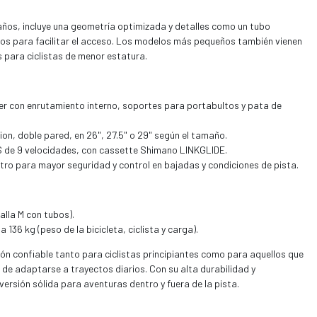
maños, incluye una geometría optimizada y detalles como un tubo
os para facilitar el acceso. Los modelos más pequeños también vienen
para ciclistas de menor estatura.
er con enrutamiento interno, soportes para portabultos y pata de
n, doble pared, en 26", 27.5" o 29" según el tamaño.
 de 9 velocidades, con cassette Shimano LINKGLIDE.
ktro para mayor seguridad y control en bajadas y condiciones de pista.
alla M con tubos).
 136 kg (peso de la bicicleta, ciclista y carga).
ción confiable tanto para ciclistas principiantes como para aquellos que
de adaptarse a trayectos diarios. Con su alta durabilidad y
ersión sólida para aventuras dentro y fuera de la pista.