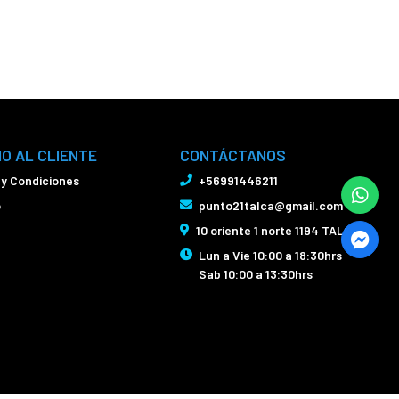
IO AL CLIENTE
CONTÁCTANOS
 y Condiciones
+56991446211
o
punto21talca@gmail.com
10 oriente 1 norte 1194 TALCA
Lun a Vie 10:00 a 18:30hrs
Sab 10:00 a 13:30hrs