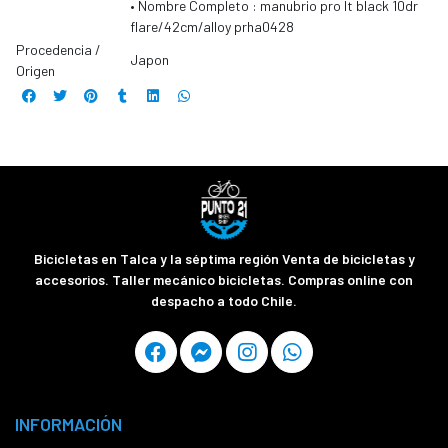
• Nombre Completo : manubrio pro lt black 10dr
flare/42cm/alloy prha0428
Procedencia /
Japon
Origen
Bicicletas en Talca y la séptima región Venta de bicicletas y
accesorios. Taller mecánico bicicletas. Compras online con
despacho a todo Chile.
INFORMACIÓN