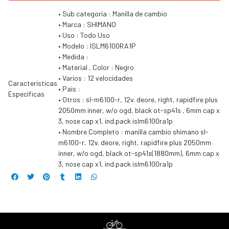
• Sub categoria : Manilla de cambio
• Marca : SHIMANO
• Uso : Todo Uso
• Modelo : ISLM6100RA1P
• Medida :
• Material , Color : Negro
• Varios : 12 velocidades
Características
• Pais :
Especificas
• Otros : sl-m6100-r, 12v. deore, right, rapidfire plus
2050mm inner, w/o ogd, black ot-sp41s , 6mm cap x
3, nose cap x1, ind.pack islm6100ra1p
• Nombre Completo : manilla cambio shimano sl-
m6100-r, 12v. deore, right, rapidfire plus 2050mm
inner, w/o ogd, black ot-sp41s(1880mm), 6mm cap x
3, nose cap x1, ind.pack islm6100ra1p