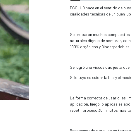
ECOLUB nace en el sentido de busc
cualidades técnicas de un buen lu
Se probaron muchos compuestos de
naturales dignos de nombrar, como
100% orgánicos y Biodegradables.
Se logró una viscosidad justa que 
Si lo tuyo es cuidar la bici y el me
La forma correcta de usarlo, es li
aplicación, luego lo aplicas eslab
repetir proceso 30 minutos más ta
Recomendado para uso en terren