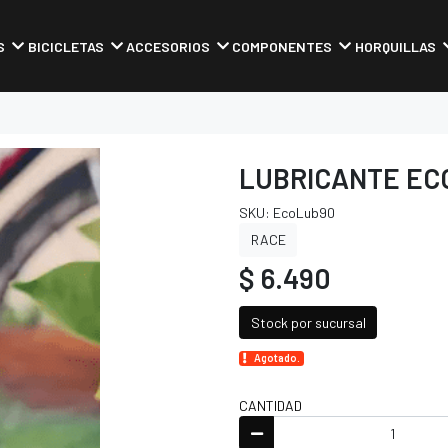
S
BICICLETAS
ACCESORIOS
COMPONENTES
HORQUILLAS
LUBRICANTE EC
SKU: EcoLub90
RACE
$ 6.490
Stock por sucursal
Agotado.
CANTIDAD