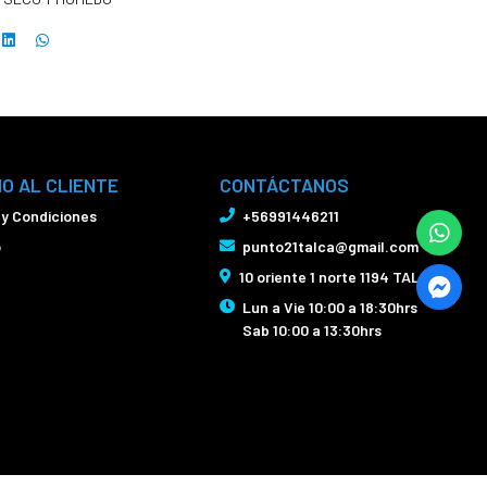
IO AL CLIENTE
CONTÁCTANOS
 y Condiciones
+56991446211
o
punto21talca@gmail.com
10 oriente 1 norte 1194 TALCA
Lun a Vie 10:00 a 18:30hrs
Sab 10:00 a 13:30hrs