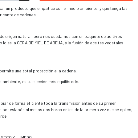
ar un producto que empatice con el medio ambiente, y que tenga las
bricante de cadenas.
 origen natural, pero nos quedamos con un paquete de aditivos
 lo es la CERA DE MIEL DE ABEJA, y la fusión de aceites vegetales
permite una total protección a la cadena.
dio ambiente, es tu elección más equilibrada.
mpiar de forma eficiente toda la transmisión antes de su primer
ón por eslabón al menos dos horas antes de la primera vez que se aplica,
rde.
o SECO Y HÚMEDO