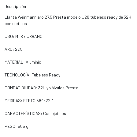
Descripción
Llanta Weinmann aro 27.5 Presta modelo U28 tubeless ready de 32H
con ojetillos
USO: MTB / URBANO
ARO: 27.5
MATERIAL: Aluminio
TECNOLOGÍA: Tubeless Ready
COMPATIBILIDAD: 32H y válvulas Presta
MEDIDAS: ETRTO 584×22.4
CARACTERÍSTICAS: Con ojetillos
PESO: 565 g